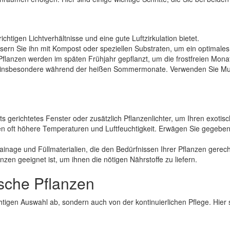
chtigen Lichtverhältnisse und eine gute Luftzirkulation bietet.
ern Sie ihn mit Kompost oder speziellen Substraten, um ein optimale
e Pflanzen werden im späten Frühjahr gepflanzt, um die frostfreien Mon
 insbesondere während der heißen Sommermonate. Verwenden Sie Mulch
ts gerichtetes Fenster oder zusätzlich Pflanzenlichter, um Ihren exotis
n oft höhere Temperaturen und Luftfeuchtigkeit. Erwägen Sie gegeben
inage und Füllmaterialien, die den Bedürfnissen Ihrer Pflanzen gerec
zen geeignet ist, um ihnen die nötigen Nährstoffe zu liefern.
ische Pflanzen
htigen Auswahl ab, sondern auch von der kontinuierlichen Pflege. Hier s