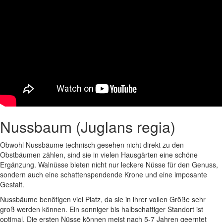
Nussbaum (Juglans regia)
Obwohl Nussbäume technisch gesehen nicht direkt zu den
Obstbäumen zählen, sind sie in vielen Hausgärten eine schöne
Ergänzung. Walnüsse bieten nicht nur leckere Nüsse für den Genuss,
sondern auch eine schattenspendende Krone und eine imposante
Gestalt.
Nussbäume benötigen viel Platz, da sie in ihrer vollen Größe sehr
groß werden können. Ein sonniger bis halbschattiger Standort ist
optimal. Die ersten Nüsse können meist nach 5-7 Jahren geerntet