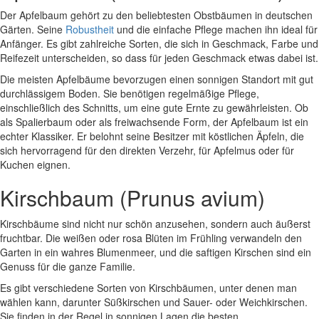
Der Apfelbaum gehört zu den beliebtesten Obstbäumen in deutschen
Gärten. Seine
Robustheit
und die einfache Pflege machen ihn ideal für
Anfänger. Es gibt zahlreiche Sorten, die sich in Geschmack, Farbe und
Reifezeit unterscheiden, so dass für jeden Geschmack etwas dabei ist.
Die meisten Apfelbäume bevorzugen einen sonnigen Standort mit gut
durchlässigem Boden. Sie benötigen regelmäßige Pflege,
einschließlich des Schnitts, um eine gute Ernte zu gewährleisten. Ob
als Spalierbaum oder als freiwachsende Form, der Apfelbaum ist ein
echter Klassiker. Er belohnt seine Besitzer mit köstlichen Äpfeln, die
sich hervorragend für den direkten Verzehr, für Apfelmus oder für
Kuchen eignen.
Kirschbaum (Prunus avium)
Kirschbäume sind nicht nur schön anzusehen, sondern auch äußerst
fruchtbar. Die weißen oder rosa Blüten im Frühling verwandeln den
Garten in ein wahres Blumenmeer, und die saftigen Kirschen sind ein
Genuss für die ganze Familie.
Es gibt verschiedene Sorten von Kirschbäumen, unter denen man
wählen kann, darunter Süßkirschen und Sauer- oder Weichkirschen.
Sie finden in der Regel in sonnigen Lagen die besten