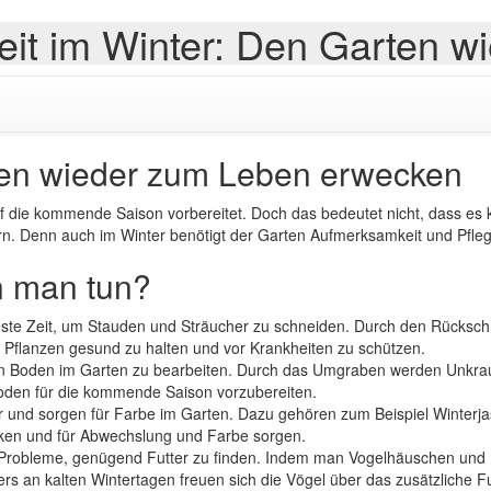
eit im Winter: Den Garten 
rten wieder zum Leben erwecken
f die kommende Saison vorbereitet. Doch das bedeutet nicht, dass es ke
. Denn auch im Winter benötigt der Garten Aufmerksamkeit und Pflege,
n man tun?
beste Zeit, um Stauden und Sträucher zu schneiden. Durch den Rückschn
 Pflanzen gesund zu halten und vor Krankheiten zu schützen.
 den Boden im Garten zu bearbeiten. Durch das Umgraben werden Unkra
den für die kommende Saison vorzubereiten.
ter und sorgen für Farbe im Garten. Dazu gehören zum Beispiel Winte
ken und für Abwechslung und Farbe sorgen.
t Probleme, genügend Futter zu finden. Indem man Vogelhäuschen und F
s an kalten Wintertagen freuen sich die Vögel über das zusätzliche F