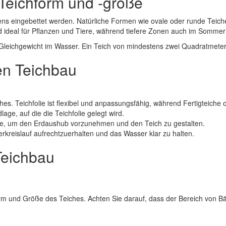
 Teichform und -größe
tens eingebettet werden. Natürliche Formen wie ovale oder runde Teich
nd ideal für Pflanzen und Tiere, während tiefere Zonen auch im Sommer
 das Gleichgewicht im Wasser. Ein Teich von mindestens zwei Quadratme
en Teichbau
hes. Teichfolie ist flexibel und anpassungsfähig, während Fertigteiche 
age, auf die die Teichfolie gelegt wird.
e, um den Erdaushub vorzunehmen und den Teich zu gestalten.
kreislauf aufrechtzuerhalten und das Wasser klar zu halten.
 Teichbau
rm und Größe des Teiches. Achten Sie darauf, dass der Bereich von 